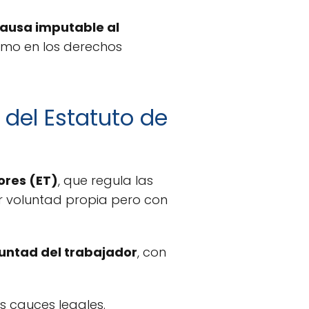
causa imputable al
omo en los derechos
 del Estatuto de
ores (ET)
, que regula las
or voluntad propia pero con
luntad del trabajador
, con
os cauces legales.