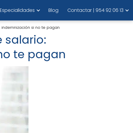
Especialidades
Blog
Contactar | 954 92 06 13
u indemnización si no te pagan
 salario:
no te pagan