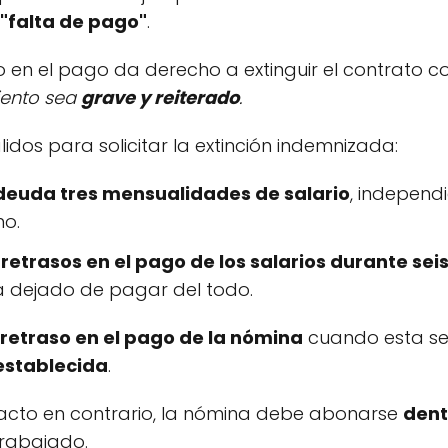
 "falta de pago"
.
o en el pago da derecho a extinguir el contrato c
iento sea
grave y reiterado
.
idos para solicitar la extinción indemnizada:
deuda tres mensualidades de salario
, independ
no.
n
retrasos en el pago de los salarios durante se
a dejado de pagar del todo.
retraso en el pago de la nómina
cuando esta s
establecida
.
acto en contrario, la nómina debe abonarse
dent
trabajado.