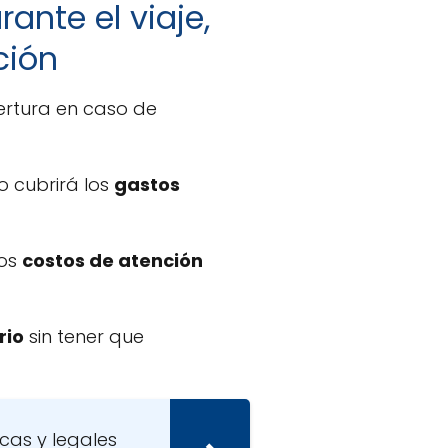
ante el viaje,
ción
ertura en caso de
ro cubrirá los
gastos
los
costos de atención
rio
sin tener que
cas y legales