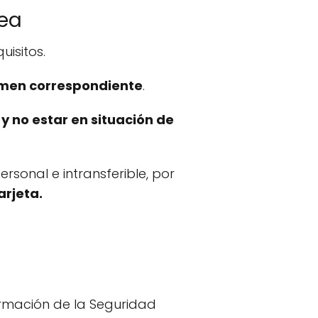
pea
uisitos.
égimen correspondiente
.
 y no estar en situación de
rsonal e intransferible, por
arjeta.
ormación de la Seguridad