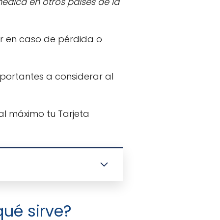
édica en otros países de la
cer en caso de pérdida o
portantes a considerar al
l máximo tu Tarjeta
qué sirve?