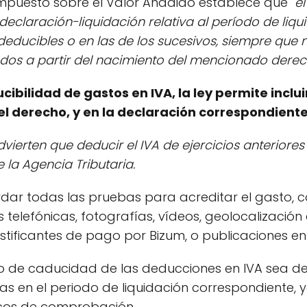
l Impuesto sobre el Valor Añadido establece que
"e
declaración-liquidación relativa al período de liqui
educibles o en las de los sucesivos, siempre que n
ados a partir del nacimiento del mencionado dere
cibilidad de gastos en IVA, la ley permite inclu
l derecho, y en la declaración correspondiente
vierten que deducir el IVA de ejercicios anteriore
la Agencia Tributaria.
rdar todas las pruebas para acreditar el gasto,
elefónicas, fotografías, vídeos, geolocalización d
ustificantes de pago por Bizum, o publicaciones en
o de caducidad de las deducciones en IVA sea de
uras en el periodo de liquidación correspondiente
cos de comprobación.