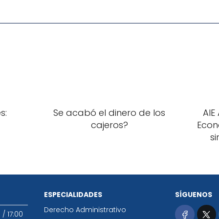
s:
Se acabó el dinero de los
AIE
cajeros?
Econ
s
ESPECIALIDADES
SÍGUENOS
Derecho Administrativo
0
/
17:00