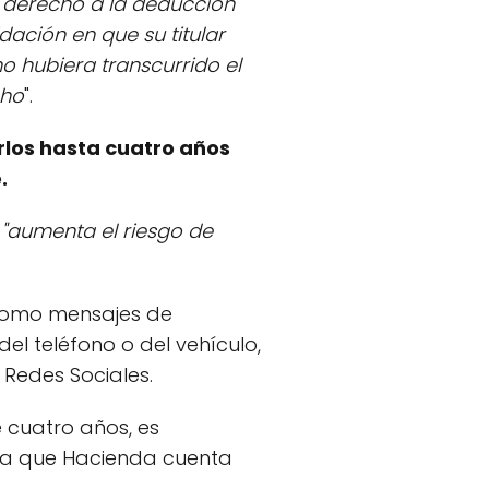
l derecho a la deducción
dación en que su titular
o hubiera transcurrido el
cho
".
irlos hasta cuatro años
.
s "aumenta el riesgo de
 como mensajes de
el teléfono o del vehículo,
 Redes Sociales.
 cuatro años, es
, ya que Hacienda cuenta