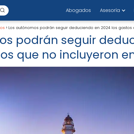
Abogados
Asesoría
los
Los autónomos podrán seguir deduciendo en 2024 los gastos 
os podrán seguir dedu
tos que no incluyeron e