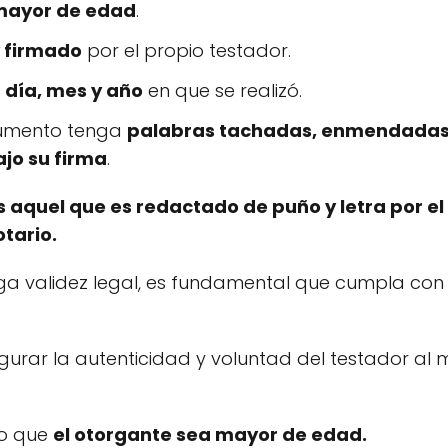
mayor de edad
.
y firmado
por el propio testador.
l
día, mes y año
en que se realizó.
cumento tenga
palabras tachadas, enmendadas 
ajo su firma
.
 aquel que es redactado de puño y letra por el
otario.
a validez legal, es fundamental que cumpla con l
egurar la autenticidad y voluntad del testador a
io que
el otorgante sea mayor de edad.