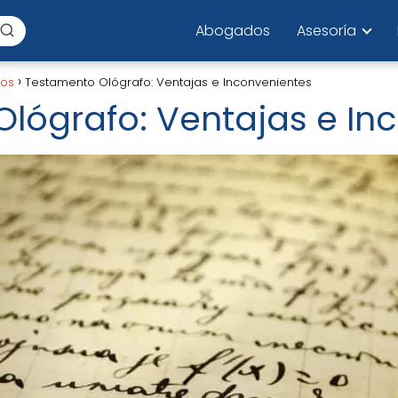
Abogados
Asesoría
los
Testamento Ológrafo: Ventajas e Inconvenientes
lógrafo: Ventajas e In