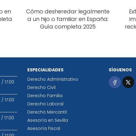
o en
Cómo desheredar legalmente
Ex
pleta
a un hijo o familiar en España:
im
Guía completa 2025
recl
ESPECIALIDADES
SÍGUENOS
Derecho Administrativo
0
/
17:00
Derecho Civil
Derecho Familia
0
/
17:00
Derecho Laboral
Derecho Mercantil
/
17:00
Asesoría en Sevilla
Asesoría Fiscal
0
/
17:00