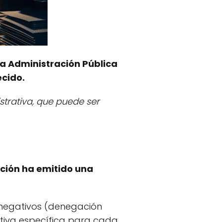
na Administración Pública
ecido.
trativa, que puede ser
ación ha emitido una
 o negativos (denegación
ativa específica para cada