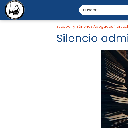
Escobar y Sánchez Abogados
artícu
Silencio admi