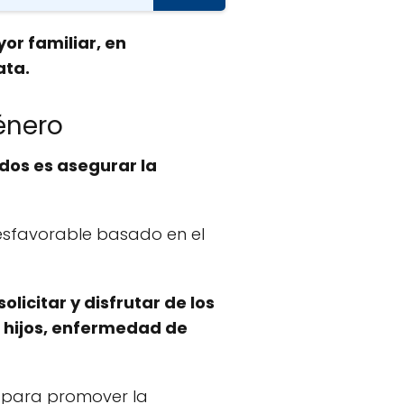
or familiar, en
ata.
énero
idos es asegurar la
desfavorable basado en el
icitar y disfrutar de los
e hijos, enfermedad de
l para promover la