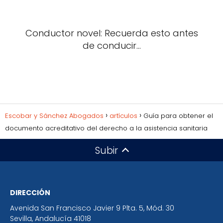
Conductor novel: Recuerda esto antes
de conducir...
Escobar y Sánchez Abogados
artículos
Guía para obtener el
documento acreditativo del derecho a la asistencia sanitaria
Subir
DIRECCIÓN
Avenida San Francisco Javier 9 Plta. 5, Mód. 30
Sevilla
,
Andalucía
41018