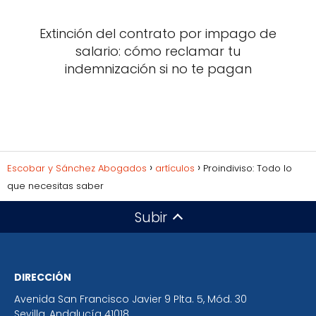
Extinción del contrato por impago de
salario: cómo reclamar tu
indemnización si no te pagan
Escobar y Sánchez Abogados
artículos
Proindiviso: Todo lo
que necesitas saber
Subir
DIRECCIÓN
Avenida San Francisco Javier 9 Plta. 5, Mód. 30
Sevilla
,
Andalucía
41018