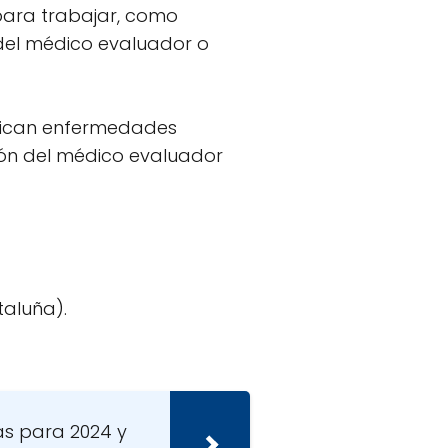
para trabajar, como
 del médico evaluador o
ndican enfermedades
ión del médico evaluador
taluña).
as para 2024 y