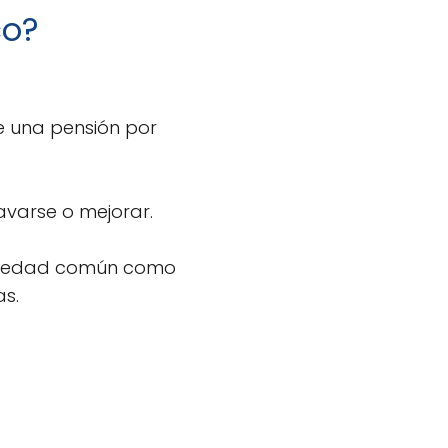
co?
de una pensión por
avarse o mejorar.
ermedad común como
as.