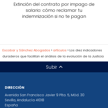
Extinción del contrato por impago de
salario: cómo reclamar tu
indemnización si no te pagan
Escobar y Sánchez Abogados
artículos
Los diez indicadores
duraderos que facilitan el análisis de la evolución de la Justicia
Subir
DIRECCIÓN
Avenida San Francisco Javier 9 Plta. 5, Mód. 30
Sevilla
,
Andalucía
41018
España