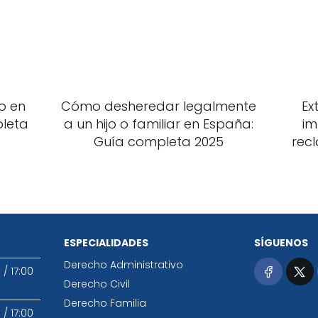
o en
Cómo desheredar legalmente
Ex
pleta
a un hijo o familiar en España:
im
Guía completa 2025
recl
ESPECIALIDADES
SÍGUENOS
Derecho Administrativo
0
/
17:00
Derecho Civil
Derecho Familia
0
/
17:00