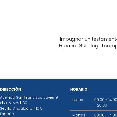
Impugnar un testament
España: Guía legal com
DIRECCIÓN
HORARIO
Avenida San Francisco Javier 9
Lunes
09:00 - 14:0
Plta. 5, Mód. 30
- 20:00
Sevilla
,
Andalucía
41018
España
Martes
09:00 - 14:0