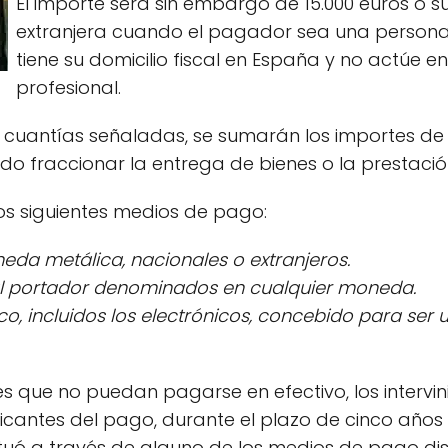
El importe será sin embargo de 15.000 euros o 
extranjera cuando el pagador sea una persona f
tiene su domicilio fiscal en España y no actúe 
profesional.
as cuantías señaladas, se sumarán los importes de
 fraccionar la entrega de bienes o la prestación
os siguientes medios de pago:
neda metálica, nacionales o extranjeros.
al portador denominados en cualquier moneda.
ico, incluidos los electrónicos, concebido para ser
 que no puedan pagarse en efectivo, los intervin
ficantes del pago, durante el plazo de cinco años
uó a través de alguno de los medios de pago disti