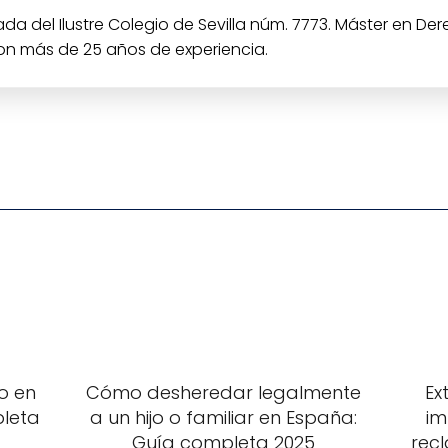
a del Ilustre Colegio de Sevilla núm. 7773. Máster en Der
con más de 25 años de experiencia.
o en
Cómo desheredar legalmente
Ex
pleta
a un hijo o familiar en España:
im
Guía completa 2025
recl