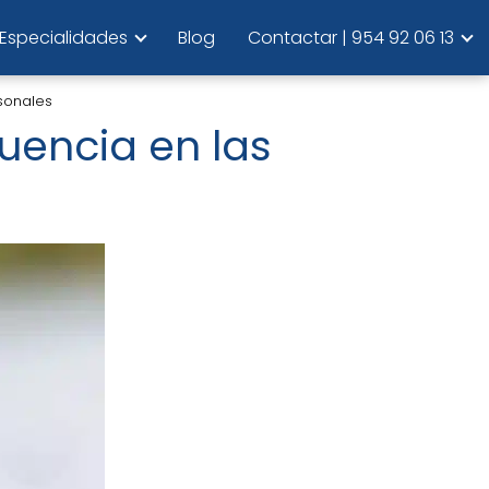
Especialidades
Blog
Contactar | 954 92 06 13
rsonales
luencia en las