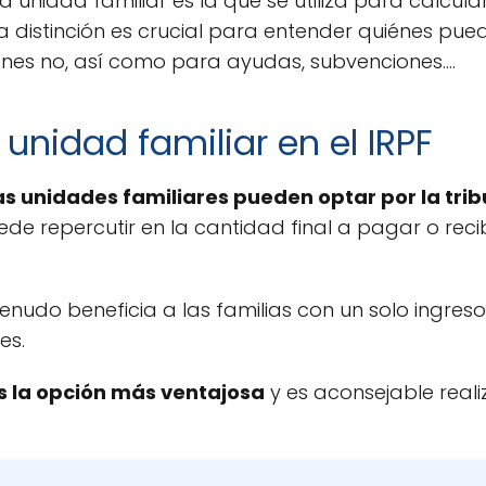
a unidad familiar es la que se utiliza para calcular
sta distinción es crucial para entender quiénes pu
nes no, así como para ayudas, subvenciones....
unidad familiar en el IRPF
as unidades familiares pueden optar por la tri
uede repercutir en la cantidad final a pagar o reci
enudo beneficia a las familias con un solo ingres
es.
s la opción más ventajosa
y es aconsejable real