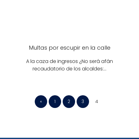
Multas por escupir en la calle
A la caza de ingresos ¿No será afán
recaudatorio de los alcaldes:…
«
1
2
3
4