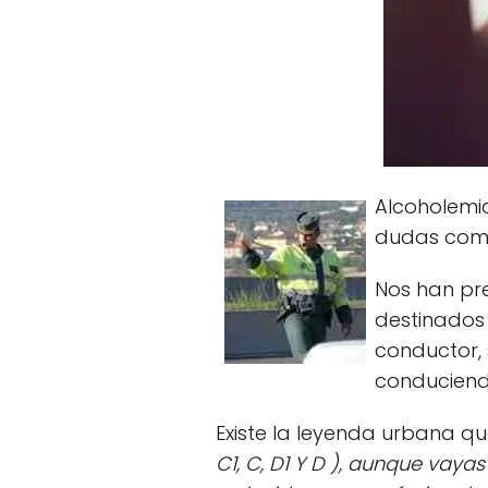
Alcoholemi
dudas como
Nos han pre
destinados 
conductor, 
conduciend
Existe la leyenda urbana que
C1, C, D1 Y D ), aunque vayas