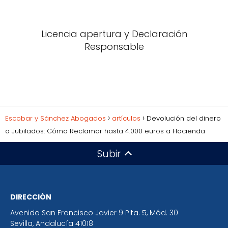
Licencia apertura y Declaración
Responsable
Escobar y Sánchez Abogados
artículos
Devolución del dinero
a Jubilados: Cómo Reclamar hasta 4.000 euros a Hacienda
Subir
DIRECCIÓN
Avenida San Francisco Javier 9 Plta. 5, Mód. 30
Sevilla
,
Andalucía
41018